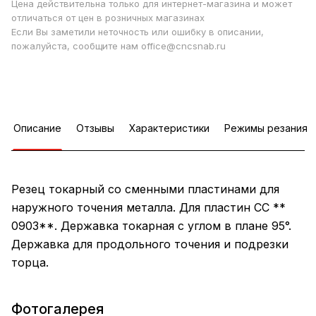
Цена действительна только для интернет-магазина и может
отличаться от цен в розничных магазинах
Если Вы заметили неточность или ошибку в описании,
пожалуйста, сообщите нам office@cncsnab.ru
Описание
Отзывы
Характеристики
Режимы резания
Резец токарный со сменными пластинами для
наружного точения металла. Для пластин CC **
0903**. Державка токарная c углом в плане 95°.
Державка для продольного точения и подрезки
торца.
Фотогалерея