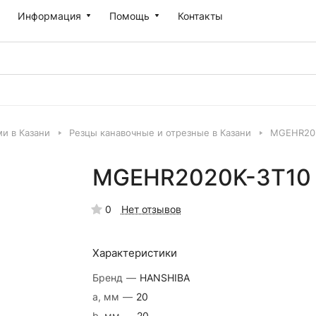
Информация
Помощь
Контакты
и в Казани
Резцы канавочные и отрезные в Казани
MGEHR202
MGEHR2020K-3T10 
0
Нет отзывов
Характеристики
Бренд
—
HANSHIBA
a, мм
—
20
b, мм
—
20