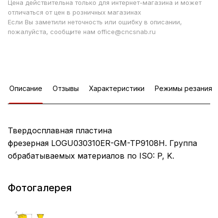
Цена действительна только для интернет-магазина и может
отличаться от цен в розничных магазинах
Если Вы заметили неточность или ошибку в описании,
пожалуйста, сообщите нам office@cncsnab.ru
Описание
Отзывы
Характеристики
Режимы резания
Твердосплавная пластина
фрезерная LOGU030310ER-GM-TP9108H. Группа
обрабатываемых материалов по ISO: P, K.
Фотогалерея