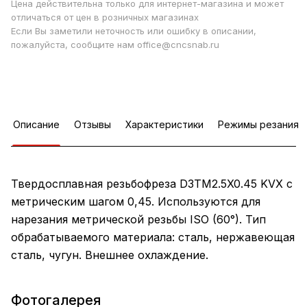
Цена действительна только для интернет-магазина и может
отличаться от цен в розничных магазинах
Если Вы заметили неточность или ошибку в описании,
пожалуйста, сообщите нам office@cncsnab.ru
Описание
Отзывы
Характеристики
Режимы резания
Твердосплавная резьбофреза D3TM2.5X0.45 KVX с
метрическим шагом 0,45. Используются для
нарезания метрической резьбы ISO (60°). Тип
обрабатываемого материала: сталь, нержавеющая
сталь, чугун. Внешнее охлаждение.
Фотогалерея