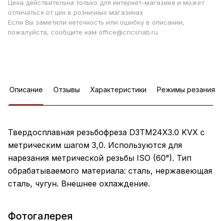
Цена действительна только для интернет-магазина и может
отличаться от цен в розничных магазинах
Если Вы заметили неточность или ошибку в описании,
пожалуйста, сообщите нам office@cncsnab.ru
Описание
Отзывы
Характеристики
Режимы резания
Твердосплавная резьбофреза D3TM24X3.0 KVX с
метрическим шагом 3,0. Используются для
нарезания метрической резьбы ISO (60°). Тип
обрабатываемого материала: сталь, нержавеющая
сталь, чугун. Внешнее охлаждение.
Фотогалерея