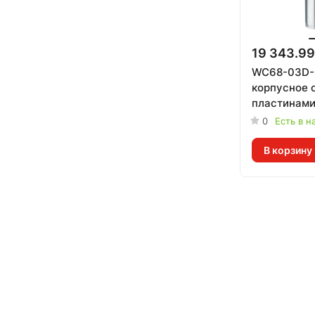
19 343.99
WC68-03D-
корпусное 
пластинам
0
Есть в н
В корзину