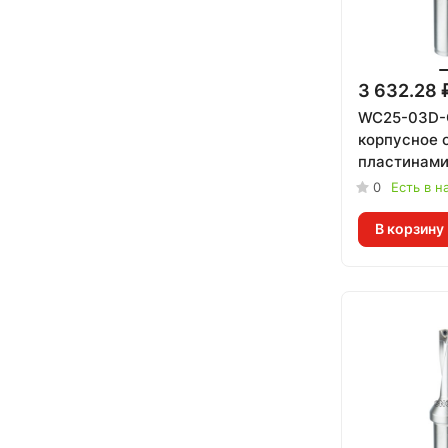
3 632.28 
WC25-03D-
корпусное 
пластинам
0
Есть в н
В корзину