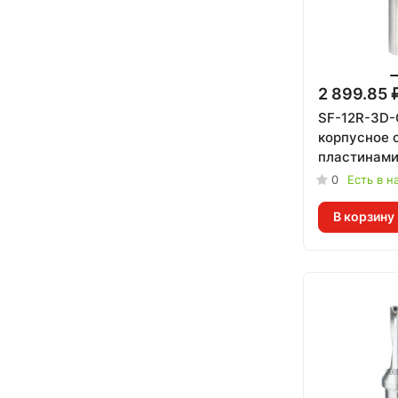
2 899.85 
SF-12R-3D-
корпусное 
пластинам
0
Есть в н
В корзину