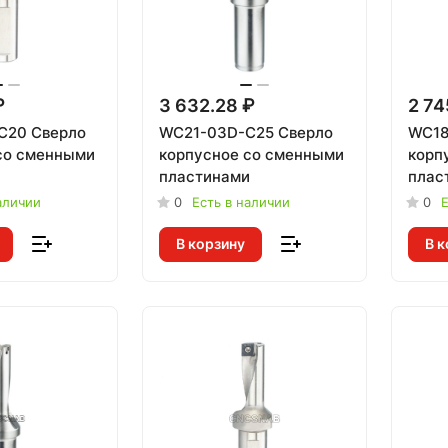
₽
3 632.28 ₽
2 74
C20 Сверло
WC21-03D-C25 Сверло
WC18
со сменными
корпусное со сменными
корп
и
пластинами
плас
аличии
0
Есть в наличии
0
Е
В корзину
В к