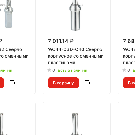
₽
7 011.14 ₽
7 68
32 Сверло
WC44-03D-C40 Сверло
WC48
со сменными
корпусное со сменными
корп
и
пластинами
плас
аличии
0
Есть в наличии
0
Е
В корзину
В к