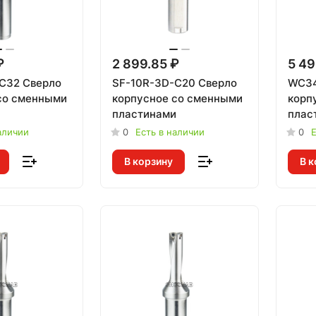
₽
2 899.85 ₽
5 49
C32 Сверло
SF-10R-3D-C20 Сверло
WC34
со сменными
корпусное со сменными
корп
и
пластинами
плас
аличии
0
Есть в наличии
0
Е
В корзину
В к