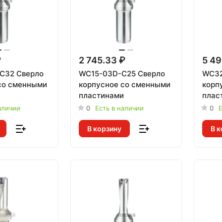
₽
2 745.33 ₽
5 49
C32 Сверло
WC15-03D-C25 Сверло
WC32
со сменными
корпусное со сменными
корп
и
пластинами
плас
аличии
0
Есть в наличии
0
Е
В корзину
В к