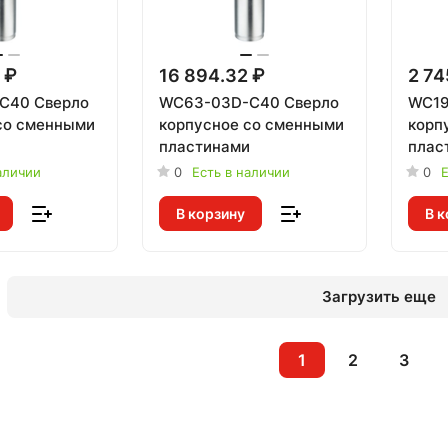
 ₽
16 894.32 ₽
2 74
C40 Сверло
WC63-03D-C40 Сверло
WC19
со сменными
корпусное со сменными
корп
и
пластинами
плас
аличии
0
Есть в наличии
0
Е
В корзину
В к
Загрузить еще
1
2
3